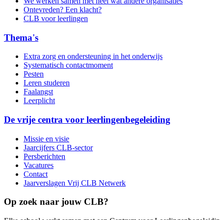
We werken samen met heel wat andere organisaties
Ontevreden? Een klacht?
CLB voor leerlingen
Thema's
Extra zorg en ondersteuning in het onderwijs
Systematisch contactmoment
Pesten
Leren studeren
Faalangst
Leerplicht
De vrije centra voor leerlingenbegeleiding
Missie en visie
Jaarcijfers CLB-sector
Persberichten
Vacatures
Contact
Jaarverslagen Vrij CLB Netwerk
Op zoek naar jouw CLB?