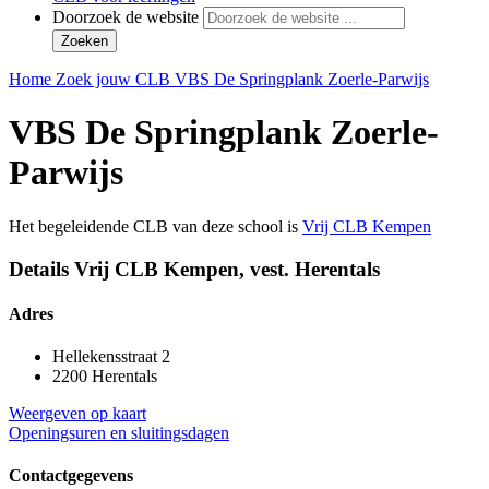
Doorzoek de website
Zoeken
Home
Zoek jouw CLB
VBS De Springplank Zoerle-Parwijs
VBS De Springplank Zoerle-
Parwijs
Het begeleidende CLB van deze school is
Vrij CLB Kempen
Details Vrij CLB Kempen, vest. Herentals
Adres
Hellekensstraat 2
2200 Herentals
Weergeven op kaart
Openingsuren en sluitingsdagen
Contactgegevens