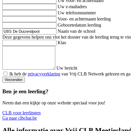
Uw voor- en achternaam
Uw e-mailadres
Uw telefoonnummer
Voor- en achternaam leerling
Geboortedatum leerling
Naam van de school
Deze gegevens helpen ons vlot het dossier van de leerling terug te v
Klas
Uw bericht
Ik heb de
privacyverklaring
van Vrij CLB Netwerk gelezen en ga
Verzenden
Ben je een leerling?
Neem dan een kijkje op onze website speciaal voor jou!
CLB voor leerlingen
Ga naar clbchat.be
Alle informatie over Vrij CLB Meetjeslan