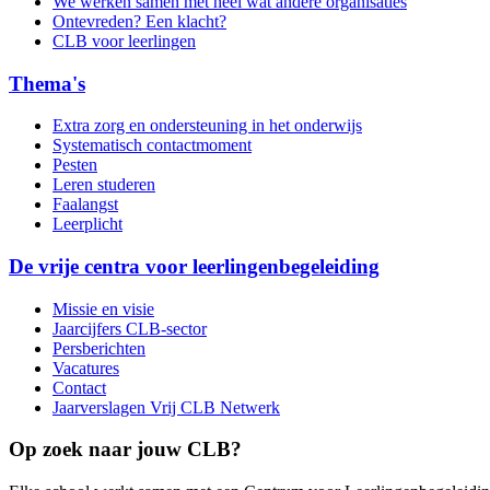
We werken samen met heel wat andere organisaties
Ontevreden? Een klacht?
CLB voor leerlingen
Thema's
Extra zorg en ondersteuning in het onderwijs
Systematisch contactmoment
Pesten
Leren studeren
Faalangst
Leerplicht
De vrije centra voor leerlingenbegeleiding
Missie en visie
Jaarcijfers CLB-sector
Persberichten
Vacatures
Contact
Jaarverslagen Vrij CLB Netwerk
Op zoek naar jouw CLB?