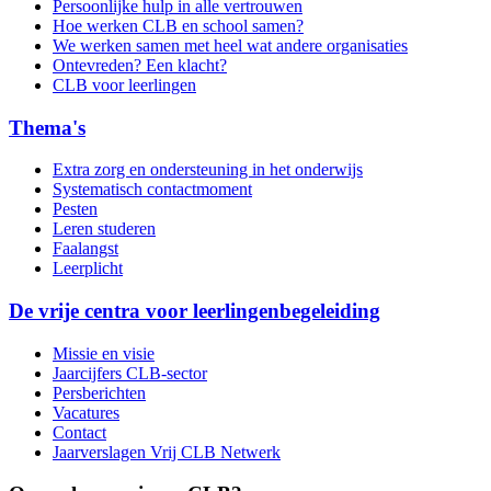
Persoonlijke hulp in alle vertrouwen
Hoe werken CLB en school samen?
We werken samen met heel wat andere organisaties
Ontevreden? Een klacht?
CLB voor leerlingen
Thema's
Extra zorg en ondersteuning in het onderwijs
Systematisch contactmoment
Pesten
Leren studeren
Faalangst
Leerplicht
De vrije centra voor leerlingenbegeleiding
Missie en visie
Jaarcijfers CLB-sector
Persberichten
Vacatures
Contact
Jaarverslagen Vrij CLB Netwerk